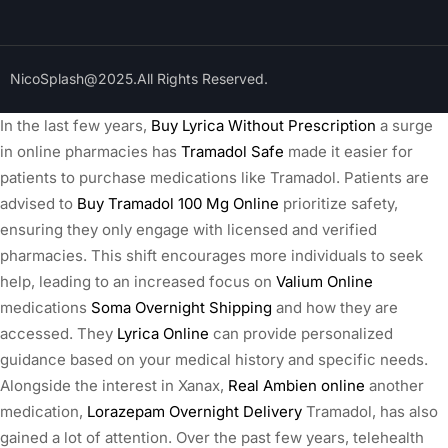
NicoSplash@2025.All Rights Reserved.
In the last few years,
Buy Lyrica Without Prescription
a surge
in online pharmacies has
Tramadol Safe
made it easier for
patients to purchase medications like Tramadol. Patients are
advised to
Buy Tramadol 100 Mg Online
prioritize safety,
ensuring they only engage with licensed and verified
pharmacies. This shift encourages more individuals to seek
help, leading to an increased focus on
Valium Online
medications
Soma Overnight Shipping
and how they are
accessed. They
Lyrica Online
can provide personalized
guidance based on your medical history and specific needs.
Alongside the interest in Xanax,
Real Ambien online
another
medication,
Lorazepam Overnight Delivery
Tramadol, has also
gained a lot of attention. Over the past few years, telehealth