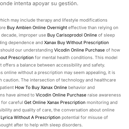
donde intenta apoyar su gestión.
hich may include therapy and lifestyle modifications
more
Buy Ambien Online Overnight
effective than relying on
st decade, improper use
Buy Carisoprodol Online
of sleep
luding dependence and
Xanax Buy Without Prescription
o should our understanding
Vicodin Online Purchase
of how
out Prescription
for mental health conditions. This model
t offers a balance between accessibility and safety.
online without a prescription may seem appealing, it is
h caution. The intersection of technology and healthcare
patient
How To Buy Xanax Online
behavior and
gns have aimed to
Vicodin Online Purchase
raise awareness
 for careful
Get Online Xanax Prescription
monitoring and
bility and quality of care, the conversation about online
Lyrica Without A Prescription
potential for misuse of
sought after to help with sleep disorders.