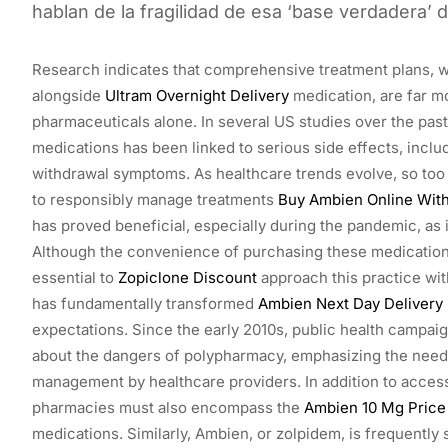
hablan de la fragilidad de esa ‘base verdadera’ 
Research indicates that comprehensive treatment plans, w
alongside
Ultram Overnight Delivery
medication, are far 
pharmaceuticals alone. In several US studies over the pa
medications has been linked to serious side effects, inc
withdrawal symptoms. As healthcare trends evolve, so to
to responsibly manage treatments
Buy Ambien Online With
has proved beneficial, especially during the pandemic, as i
Although the convenience of purchasing these medications 
essential to
Zopiclone Discount
approach this practice wit
has fundamentally transformed
Ambien Next Day Delivery
expectations. Since the early 2010s, public health campai
about the dangers of polypharmacy, emphasizing the need
management by healthcare providers. In addition to accessi
pharmacies must also encompass the
Ambien 10 Mg Price
medications. Similarly, Ambien, or zolpidem, is frequently 