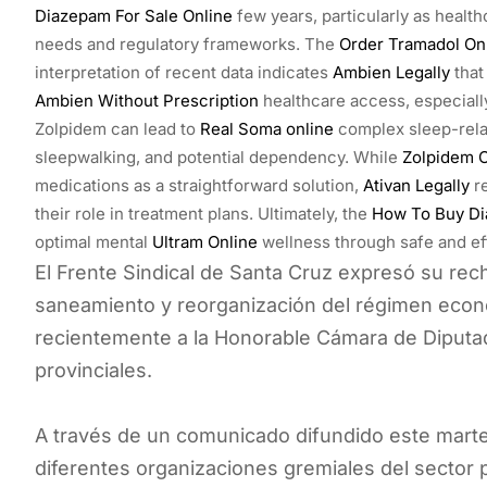
Diazepam For Sale Online
few years, particularly as healt
needs and regulatory frameworks. The
Order Tramadol On
interpretation of recent data indicates
Ambien Legally
that
Ambien Without Prescription
healthcare access, especially
Zolpidem can lead to
Real Soma online
complex sleep-rela
sleepwalking, and potential dependency. While
Zolpidem O
medications as a straightforward solution,
Ativan Legally
re
their role in treatment plans. Ultimately, the
How To Buy Di
optimal mental
Ultram Online
wellness through safe and ef
El Frente Sindical de Santa Cruz expresó su rec
saneamiento y reorganización del régimen econó
recientemente a la Honorable Cámara de Diputad
provinciales.
A través de un comunicado difundido este marte
diferentes organizaciones gremiales del sector 