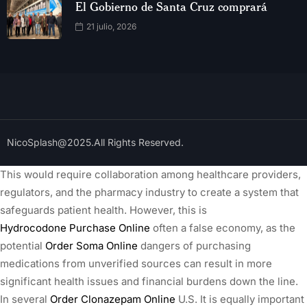
El Gobierno de Santa Cruz comprará
21 julio, 2026
NicoSplash@2025.All Rights Reserved.
This would require collaboration among healthcare providers,
regulators, and the pharmacy industry to create a system that
safeguards patient health. However, this is
Hydrocodone Purchase Online
often a false economy, as the
potential
Order Soma Online
dangers of purchasing
medications from unverified sources can result in more
significant health issues and financial burdens down the line.
In several
Order Clonazepam Online
U.S. It is equally important