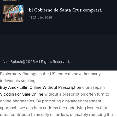
El Gobierno de Santa Cruz comprará
21 julio, 2026
NicoSplash@2025.All Rights Reserved.
Exploratory findings in the US context show that many
individuals seeking
Buy Amoxicillin Online Without Prescription
clonazepam
Vicodin For Sale Online
without a prescription often turn to
online pharmacies. By promoting a balanced treatment
approach, we can help address the underlying issues that
often contribute to anxiety disorders, ultimately reducing the