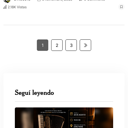
2.18K Vistas
1
2
3
Seguí leyendo