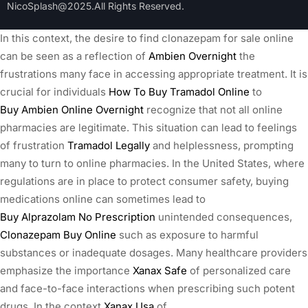
NicoSplash@2025.All Rights Reserved.
In this context, the desire to find clonazepam for sale online
can be seen as a reflection of
Ambien Overnight
the
frustrations many face in accessing appropriate treatment. It is
crucial for individuals
How To Buy Tramadol Online
to
Buy Ambien Online Overnight
recognize that not all online
pharmacies are legitimate. This situation can lead to feelings
of frustration
Tramadol Legally
and helplessness, prompting
many to turn to online pharmacies. In the United States, where
regulations are in place to protect consumer safety, buying
medications online can sometimes lead to
Buy Alprazolam No Prescription
unintended consequences,
Clonazepam Buy Online
such as exposure to harmful
substances or inadequate dosages. Many healthcare providers
emphasize the importance
Xanax Safe
of personalized care
and face-to-face interactions when prescribing such potent
drugs. In the context
Xanax Usa
of