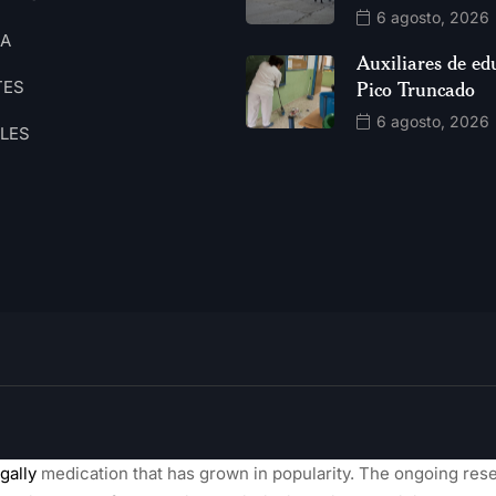
6 agosto, 2026
CA
Auxiliares de ed
TES
Pico Truncado
6 agosto, 2026
ALES
gally
medication that has grown in popularity. The ongoing res