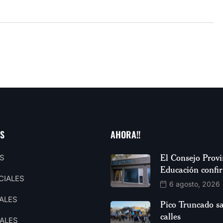
AS
AHORA!!
El Consejo Provi
S
Educación confi
CIALES
6 agosto, 2026
ALES
Pico Truncado sa
calles
ALES