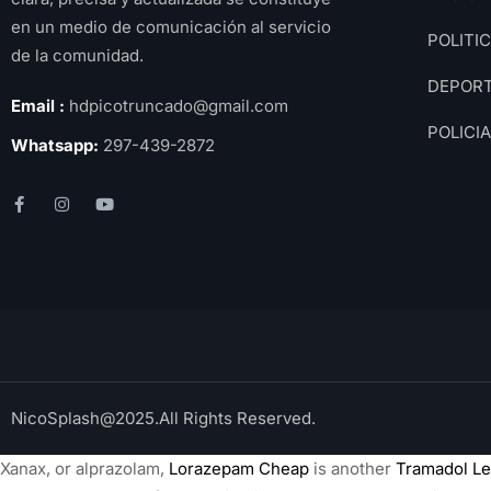
en un medio de comunicación al servicio
POLITI
de la comunidad.
DEPOR
Email :
hdpicotruncado@gmail.com
POLICI
Whatsapp:
297-439-2872
NicoSplash@2025.All Rights Reserved.
Xanax, or alprazolam,
Lorazepam Cheap
is another
Tramadol Le